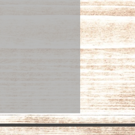
anté aux cheveux.
ilice, la
Roche de
sée pour apporter vigueur et
fum et produit cosmétique
'
Huile de Patchouli
contribue
équilibre des cheveux et du cuir