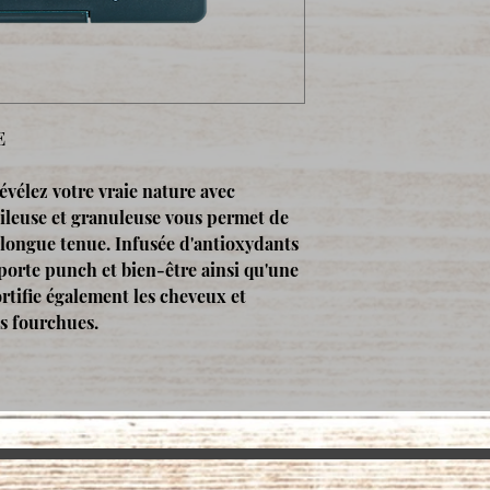
garantir force et s
Composée à 89% de S
Diatomite
est utili
santé aux cheveux.
E
Utilisée comme par
depuis des siècles, l
évélez votre vraie nature avec
au bien-être et à l'
leuse et granuleuse vous permet de
chevelu.
t longue tenue. Infusée d'antioxydants
apporte punch et bien-être ainsi qu'une
tifie également les cheveux et
es fourchues.